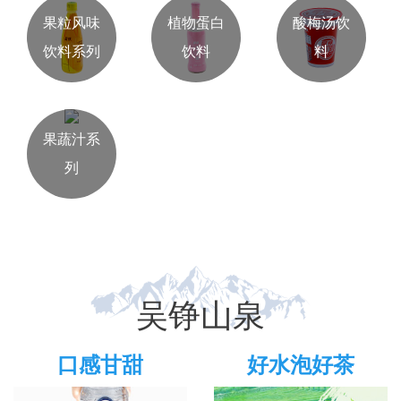
果粒风味
植物蛋白
酸梅汤饮
饮料系列
饮料
料
果蔬汁系
列
吴铮山泉
口感甘甜
好水泡好茶