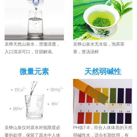
吴铮天然山泉水，澄澈清透，
吴铮山泉水无水垢，泡茶茶
入口清凉可口，甘甜解渴。
香，煲汤汤鲜
微量元素
天然弱碱性
吴铮山泉仅对原水对低限度必
PH值7-8，符合人体体质的天然
要的处理，保留了原水中人体
弱碱性水，适合长期饮用，有