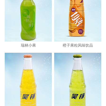
瑞林小果
橙子果粒风味饮品